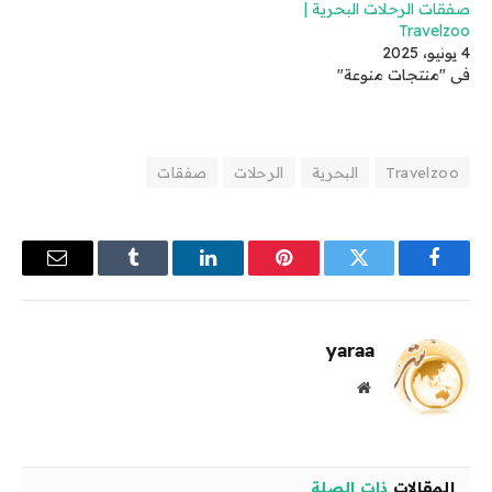
صفقات الرحلات البحرية |
Travelzoo
4 يونيو، 2025
في "منتجات منوعة"
Travelzoo
البحرية
الرحلات
صفقات
فيسبوك
تويتر
بينتيريست
لينكدإن
Tumblr
البريد
الإلكترو
yaraa
موقع
الويب
المقالات
ذات الصلة