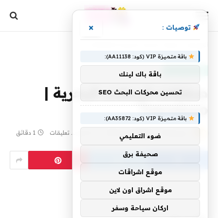
×
توصيات :
الرئيسية
»
صفقات الرحلات البحرية | Travelzoo
باقة متميزة VIP (كود: AA11138):
منتجات منوعة
باقة باك لينك
صفقات الرحلات البحرية |
تحسين محركات البحث SEO
Travelzoo
باقة متميزة VIP (كود: AA35872):
بواسطة
13 مايو، 2025
yaraa
لا توجد تعليقات
1 دقائق
ضوء التعليمي
صحيفة برق
موقع اشراقات
موقع اشراق اون لاين
اركان سياحة وسفر