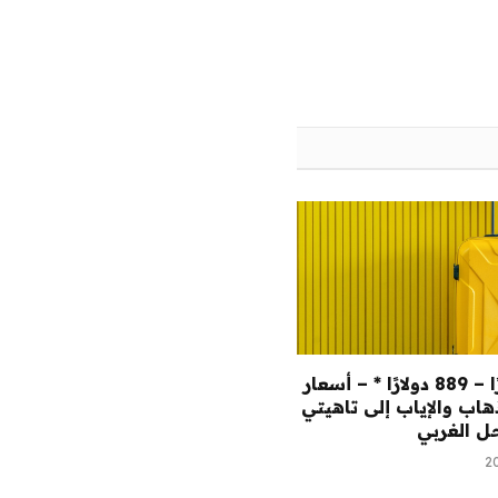
الويب
754 دولارًا – 889 دولارًا * – أسعار
هاب والإياب إلى تاهيتي
ل الغربي