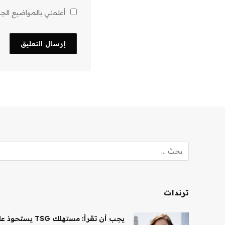
أعلمني بالمواضيع الجدي
ترندات
يجب أن تقرأ: مستهلك TSG يستحوذ على حصة أغلبية في شركة Saltair، ونظارات Ray-Ban AI تقود النمو لشركة EssilorLuxottica