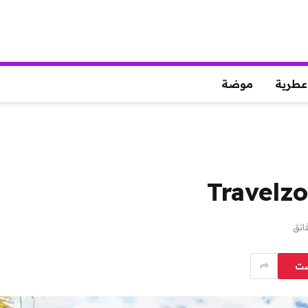
عطرية
موضة
ست