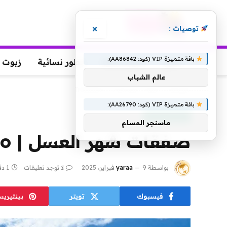
×
توصيات :
باقة متميزة VIP (كود: AA86842):
عطور
عطور رجالية
عطور نسائية
زيوت 
عالم الشباب
الرئيسية
»
صفقات شهر العسل | Travelzoo
باقة متميزة VIP (كود: AA26790):
منتجات منوعة
ماسنجر المسلم
صفقات شهر العسل | Travelzoo
بواسطة
9 فبراير، 2025
yaraa
لا توجد تعليقات
1 دقائق
فيسبوك
تويتر
بينتيري