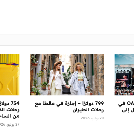
25 دولارًا وأكثر – شاهد OAR في
799 دولارًا – إجازة في مالطا مع
يصل إلى
رحلات الطيران
رحلات الذ
من الساح
28 يوليو، 2026
27 يوليو، 2026