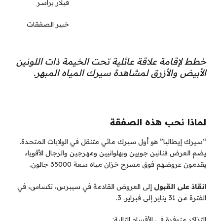
فيلار براسر
خبير الصفقات
خطط لإقامة علاقة عائلية تحت الخيمة ذات اللونين
الأبيض والأزرق لمشاهدة سيرك المياه المبهر.
لماذا نحب هذه الصفقة
“سيرك إيطاليا” هو أول سيرك مائي متنقل في الولايات المتحدة.
يضم العرض فنانين جويين وبهلوانيين ومهرجين والرجال الأقوياء
يقدمون عروضهم فوق مسرح خزان مياه سعة 35000 جالون.
انقاذ على القبول
إلى العروض القادمة في سيبرس، تكساس، في
الفترة من 31 يناير إلى فبراير. 3.
التذاكر متوفرة في الأقسام التالية: