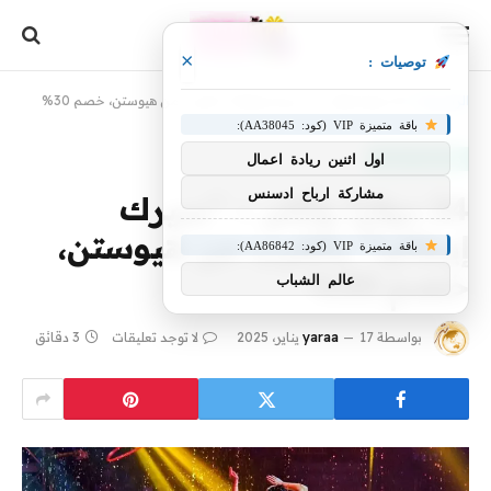
×
توصيات :
الرئيسية
»
24 دولارًا وأكثر – “سيرك إيطاليا” بالقرب من هيوستن، خصم 30%
باقة متميزة VIP (كود: AA38045):
منتجات منوعة
اول اثنين ريادة اعمال
مشاركة ارباح ادسنس
24 دولارًا وأكثر – “سيرك
إيطاليا” بالقرب من هيوستن،
باقة متميزة VIP (كود: AA86842):
خصم 30%
عالم الشباب
بواسطة
17 يناير، 2025
yaraa
لا توجد تعليقات
3 دقائق