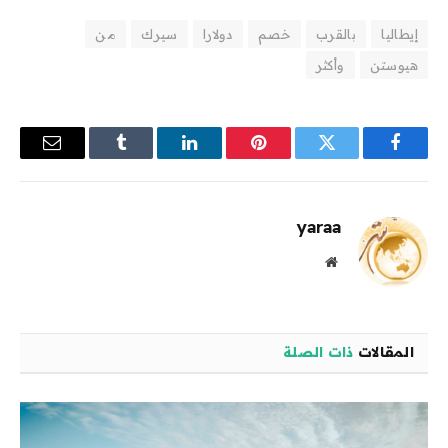
إيطاليا
بالقرب
خصم
دولارا
سيرك
من
هيوستن
وأكثر
فيسبوك
تويتر
بينتيريست
لينكدإن
Tumblr
البريد
الإلكترو
yaraa
موقع
الويب
المقالات
ذات الصلة