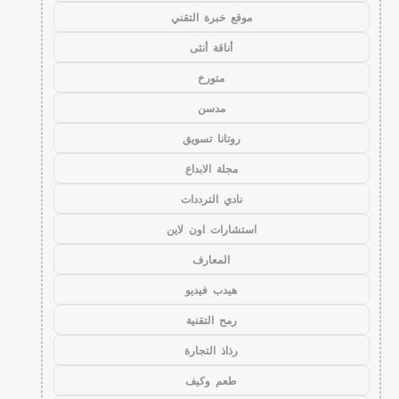
موقع خبرة التقني
أناقة أنثى
متورخ
مدسن
روتانا تسويق
مجلة الابداع
نادي الترددات
استشارات اون لاين
المعارف
هيدب فيديو
رمح التقنية
رذاذ التجارة
طعم وكيف