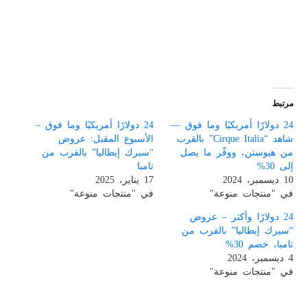
مرتبط
24 دولارًا أمريكيًا وما فوق —
24 دولارًا أمريكيًا وما فوق –
شاهد “Cirque Italia” بالقرب
الأسبوع المقبل: عروض
من هيوستن، ووفّر ما يصل
“سيرك إيطاليا” بالقرب من
إلى 30%
تامبا
10 ديسمبر، 2024
17 يناير، 2025
في "منتجات منوعة"
في "منتجات منوعة"
24 دولارًا وأكثر – عروض
“سيرك إيطاليا” بالقرب من
تامبا، خصم 30%
4 ديسمبر، 2024
في "منتجات منوعة"