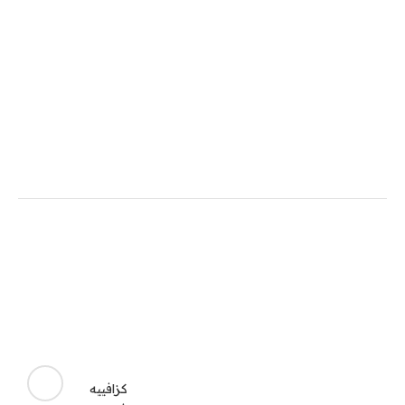
كزافييه