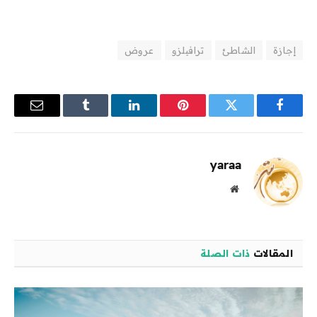
إجازة
الشاطئ
ترافيلزو
عروض
فيسبوك
تويتر
بينتيريست
لينكدإن
Tumblr
البريد
الإلكترو
yaraa
موقع
الويب
المقالات
ذات الصلة