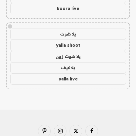
koora live
!
يلا شوت
yalla shoot
يلا شوت زون
يلا لايف
yalla live
فيسبوك
X
الانستغرام
بينتيريست