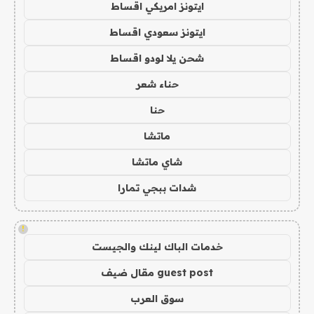
ايتونز امريكي اقساط
ايتونز سعودي اقساط
شحن يلا لودو اقساط
حناء شعر
حنا
ماتشا
شاي ماتشا
شدات ببجي تمارا
!
خدمات الباك لينك والجيست
guest post مقال ضيف
سوق العرب