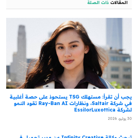
المقالات
ذات الصلة
يجب أن تقرأ: مستهلك TSG يستحوذ على حصة أغلبية
في شركة Saltair، ونظارات Ray-Ban AI تقود النمو
لشركة EssilorLuxottica
30 يوليو، 2026
تبحث وكالة Infinity Creative عن مدير تجميل في