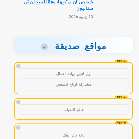
شخص أن يرتديها، وفقًا لميجان ثي
ستاليون
30 يوليو، 2026
مواقع صديقة
+
!
اول اثنين ريادة اعمال
مشاركة ارباح ادسنس
!
عالم الشباب
!
باقة باك لينك