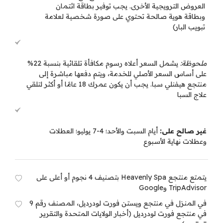
العروض الترويجية الأخرى. يجب توفير بطاقة ائتمان
وبطاقة هوية صالحة تحتوي على صورة شخصية لعلامة
تبويب البار)
ملحوظة:
يشمل السعر أعلاه رسوم مكافأة تلقائية بنسبة 22%
على أساس السعر الأصلي للخدمة، ويتم دفعها مباشرة إلى
منتجع هيفنلي سبا. يجب أن يكون عمرك 18 عامًا أو أكثر لتلقي
علاج السبا
غير صالح على:
أيام السبت والأحد؛ 4-7 يوليو؛ العطلات
وعطلات نهاية الأسبوع
يتمتع منتجع Heavenly Spa بتصنيف 4 نجوم أو أعلى على
TripAdvisor وGoogle
في المنزل في منتجع ويستن فورت لودرديل، المصنف رقم 9
في منتجع فورت لودرديل (أخبار الولايات المتحدة والتقرير