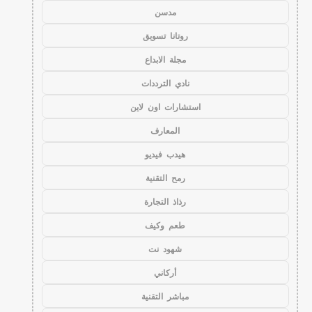
مدسن
روتانا تسويق
مجلة الابداع
نادي الترددات
استشارات اون لاين
المعارف
هيدب فيديو
رمح التقنية
رذاذ التجارة
طعم وكيف
شهود نت
أركاني
مباشر التقنية