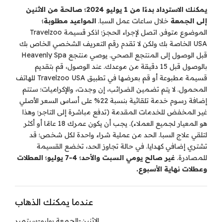
يمكنك الاسترداد بدءًا من 1 يوليو 2024؛ صالحة من الاثنين
إلى الجمعة
خلال ساعات عمل السبا.
المواعيد مطلوبة؛
الموضوع متوفر. اتصل لإجراء الحجز؛ اذكر قسيمة Travelzoo
USA الخاصة بك ولكن لا تقدم رقم التعريف الشخصي الخاص بك
قبل الوصول إلى المنتجع الصحي. يوصي منتجع Heavenly Spa
بالوصول قبل 15 دقيقة من موعدك. عند الوصول، قم بتقديم
قسيمة مطبوعة أو قم بعرضها في تطبيق Travelzoo USA للهاتف
المحمول. لا يتم تضمين الضرائب، إن وجدت، والإكراميات؛ ستتم
إضافة رسوم خدمة تلقائية بنسبة 22% على أساس السعر الأصلي
غير المخفض للخدمات المقدمة (تدفع مباشرة إلى التاجر؛ وهذا
هو المعيار لجميع العملاء). يجب أن يكون عمرك 18 عامًا أو أكثر
لتلقي علاج السبا. الحد من عملية شراء واحدة لكل شخص؛ قد
تشتري إضافي كهدايا. في حالة تجاوز الحد، تخضع القسيمة
للمصادرة.
غير صالح يومي السبت والأحد؛ 4-7 يوليو؛ العطلات
وعطلات نهاية الأسبوع.
عندما يمكنك الذهاب
الاثنين-الجمعة يوليو-سبتمبر