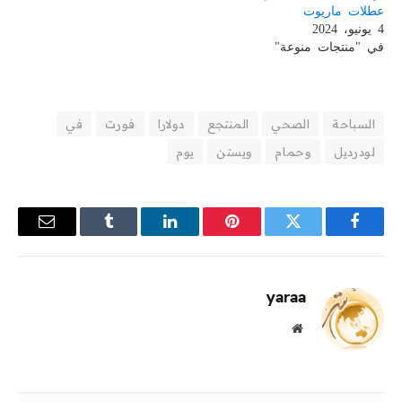
عطلات ماريوت
4 يونيو، 2024
في "منتجات منوعة"
السباحة
الصحي
المنتجع
دولارا
فورت
في
لودرديل
وحمام
ويستن
يوم
فيسبوك
تويتر
بينتيريست
لينكدإن
Tumblr
البريد
الإلكترو
yaraa
موقع
الويب