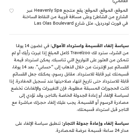
العالمي)
الموقع، الموقع، الموقع: يقع منتجع Heavenly Spa عبر
الشارع من الشاطئ وعلى مسافة قريبة من النقاط الساخنة
في فورت لودرديل، مثل شارع Las Olas Boulevard
سياسة إلغاء القسيمة واسترداد الأموال:
في غضون 14 يومًا
من الشراء، سترد لك Travelzoo كامل المبلغ إذا غيرت رأيك أو لم
تتمكن من العثور على التواريخ التي تناسبك. يمكن استرداد قيمة
القسائم عبر الإنترنت من خلال الذهاب إلى “حسابي”. بعد 14 يومًا،
قسيمتك غير قابلة للاسترداد. مقابل رسوم، يمكنك جعل القسائم
قابلة للاسترداد حتى تاريخ انتهاء صلاحيتها عند تسجيل المغادرة. إذا
كانت الحجوزات المسبقة مطلوبة، فإن التغييرات والإلغاءات تخضع
لسياسة الإلغاء أو إعادة الجدولة الخاصة بالتاجر، وقد تؤدي إلى
مصادرة الرسوم أو القسيمة. يجب عليك إلغاء حجزك مباشرة مع
التاجر قبل استرداد قسيمتك.
سياسة إلغاء وإعادة جدولة التجار:
تنطبق سياسة الإلغاء على
مدار 24 ساعة؛ قسيمة عرضة للمصادرة.