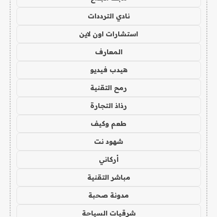
نادي الترددات
استشارات اون لاين
المعارف
هيدب فيديو
رمح التقنية
رذاذ التجارة
طعم وكيف
شهود نت
أركاني
مباشر التقنية
مدونة صحبة
شرقيات السياحة