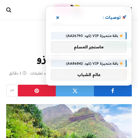
×
توصيات :
الرئيسية
»
عروض هاواي | ترافيلزو
باقة متميزة VIP (كود: AA26790):
منتجات منوعة
ماسنجر المسلم
عروض هاواي | ترافيلزو
باقة متميزة VIP (كود: AA86842):
بواسطة
24 أبريل، 2024
yaraa
لا توجد تعليقات
1 دقائق
عالم الشباب