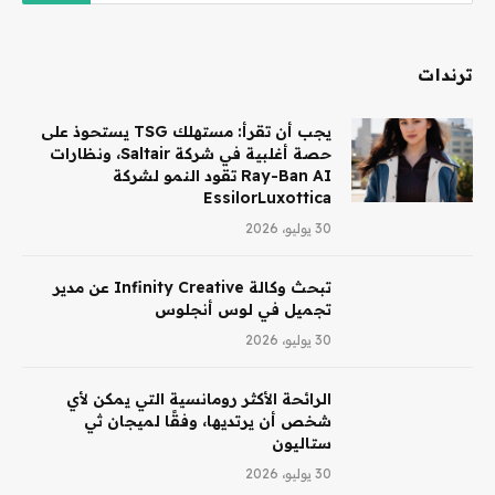
ترندات
يجب أن تقرأ: مستهلك TSG يستحوذ على
حصة أغلبية في شركة Saltair، ونظارات
Ray-Ban AI تقود النمو لشركة
EssilorLuxottica
30 يوليو، 2026
تبحث وكالة Infinity Creative عن مدير
تجميل في لوس أنجلوس
30 يوليو، 2026
الرائحة الأكثر رومانسية التي يمكن لأي
شخص أن يرتديها، وفقًا لميجان ثي
ستاليون
30 يوليو، 2026