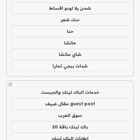
شحن يلا لودو اقساط
حناء شعر
حنا
ماتشا
شاي ماتشا
شدات ببجي تمارا
!
خدمات الباك لينك والجيست
guest post مقال ضيف
سوق العرب
باك لينك باقة 20
اعلانات الباك لينك