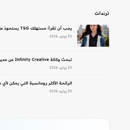
ترندات
يجب أن تقرأ: مستهلك TSG يستحوذ على حصة أغلبية في شركة Saltair، ونظارات Ray-Ban AI تقود النمو لشركة EssilorLuxottica
30 يوليو، 2026
تبحث وكالة Infinity Creative عن مدير تجميل في لوس أنجلوس
30 يوليو، 2026
الرائحة الأكثر رومانسية التي يمكن لأي
30 يوليو، 2026