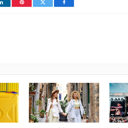
فيسبوك
تويتر
بينتيريست
ل