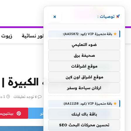
×
توصيات :
باقة متميزة VIP (كود: AA35872):
عطور
عطور رجالية
عطور نسائية
زيوت 
ضوء التعليمي
الرئيسية
»
عروض المدينة الكبيرة | ترافيلزو
صحيفة برق
موقع اشراقات
منتجات منوعة
موقع اشراق اون لاين
عروض المدينة الكبيرة | ت
اركان سياحة وسفر
بواسطة
23 أبريل، 2024
yaraa
لا توجد تعليقات
1 دقائق
باقة متميزة VIP (كود: AA11138):
فيسبوك
تويتر
بينتيري
باقة باك لينك
تحسين محركات البحث SEO