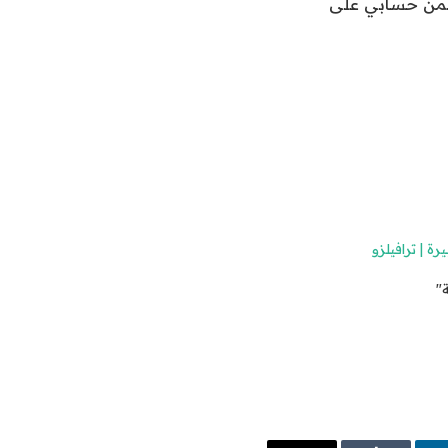
 ضمن حسابي على
ة | ترافيلزو
"