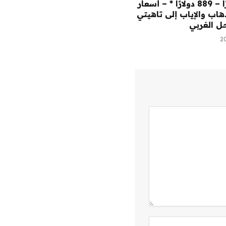
754 دولارًا – 889 دولارًا * – أسعار
هاب والإياب إلى تاهيتي
ل الغربي