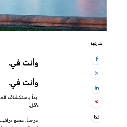
شاركها
وأنت في.
وأنت في.
ابدأ باستكشاف المز
لأقل.
مرحباً،
عضو ترافيلز