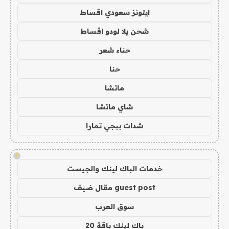
ايتونز سعودي اقساط
شحن يلا لودو اقساط
حناء شعر
حنا
ماتشا
شاي ماتشا
شدات ببجي تمارا
!
خدمات الباك لينك والجيست
guest post مقال ضيف
سوق العرب
باك لينك باقة 20