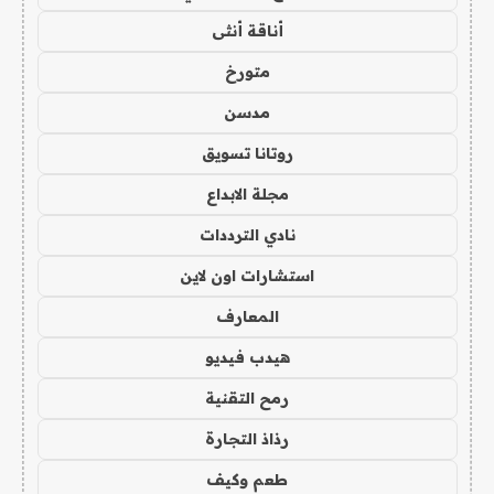
أناقة أنثى
متورخ
مدسن
روتانا تسويق
مجلة الابداع
نادي الترددات
استشارات اون لاين
المعارف
هيدب فيديو
رمح التقنية
رذاذ التجارة
طعم وكيف