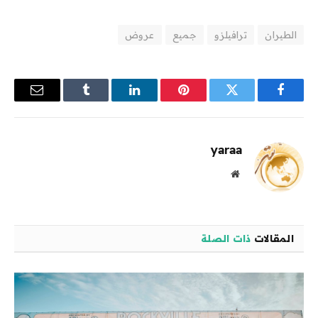
الطيران
ترافيلزو
جميع
عروض
فيسبوك
تويتر
بينتيريست
لينكدإن
Tumblr
البريد
الإلكترو
yaraa
موقع
الويب
المقالات
ذات الصلة