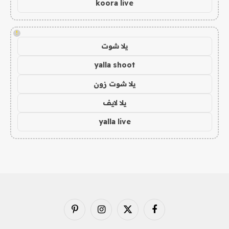
koora live
!
يلا شوت
yalla shoot
يلا شوت زون
يلا لايف
yalla live
فيسبوك
X
الانستغرام
بينتيريست
(Twitter)