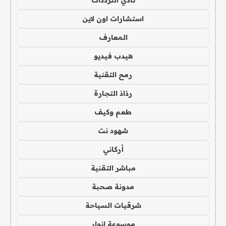
نادي الترددات
استشارات اون لاين
المعارف
هيدب فيديو
رمح التقنية
رذاذ التجارة
طعم وكيف
شهود نت
أركاني
مباشر التقنية
مدونة صحبة
شرقيات السياحة
موسوعة انوار