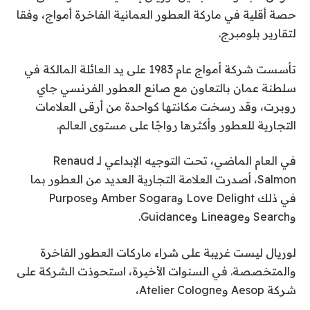
حصة أقلية في ماركة العطور العمانية الفاخرة أمواج، وفقا
لتقارير بلومبرج.
تأسست شركة أمواج عام 1983 على يد العائلة المالكة في
سلطنة عمان بالتعاون مع صانع العطور الفرنسي جاي
روبرت، وقد رسخت مكانتها كواحدة من أرقى العلامات
التجارية للعطور وأكثرها رواجًا على مستوى العالم.
في العام الماضي، تحت التوجيه الإبداعي لـ Renaud
Salmon، أصدرت العلامة التجارية العديد من العطور بما
في ذلك Love Delight وAmber Sogara وPurpose
وSearch وLineage وGuidance.
لوريال ليست غريبة على شراء ماركات العطور الفاخرة
والمتخصصة. في السنوات الأخيرة، استحوذت الشركة على
شركة Aesop وAtelier Cologne،