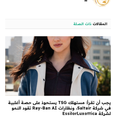
موقع
الويب
المقالات
ذات الصلة
يجب أن تقرأ: مستهلك TSG يستحوذ على حصة أغلبية
في شركة Saltair، ونظارات Ray-Ban AI تقود النمو
لشركة EssilorLuxottica