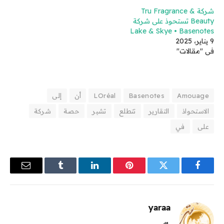
شركة Tru Fragrance &
Beauty تستحوذ على شركة
Lake & Skye • Basenotes
9 يناير، 2025
في "مقالات"
Amouage
Basenotes
LOréal
أن
إلى
الاستحواذ
التقارير
تتطلع
تشير
حصة
شركة
على
في
فيسبوك
تويتر
بينتيريست
لينكدإن
Tumblr
البريد
الإلكترو
yaraa