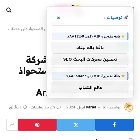
×
توصيات :
الرئيسية
»
تشير التقارير إلى أن شركة L’Oréal تتطلع إلى الاستحواذ على حصة في شركة Amouage • Basenotes
باقة متميزة VIP (كود: AA11138):
مقالات
باقة باك لينك
تشير التقارير إلى أن شركة
تحسين محركات البحث SEO
L’Oréal تتطلع إلى الاستحواذ
باقة متميزة VIP (كود: AA86842):
على حصة في شركة
عالم الشباب
Amouage • Basenotes
بواسطة
16 أبريل، 2024
yaraa
لا توجد تعليقات
1 دقائق